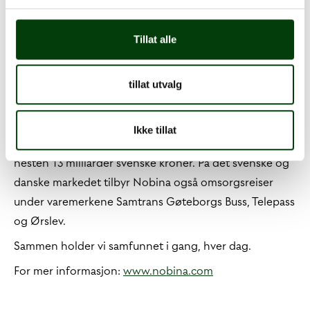
landet. Til neste holdeplass eller helt hjem. Sammen
med våre reisende og oppdragsgivere er vi store nok til
faktisk å utgjøre en forskjell. Fra en hyggelig velkomst
Tillat alle
og behagelig bussreise, til ny smart teknologi som
bidrar til flere fossilfrie reiser. En unik mulighet til å
tillat utvalg
bidra til endring.
Konsernet er etablert i Sverige, Norge, Danmark og
Ikke tillat
Finland og rapporterte i 2023/2024 om en omsetning på
nesten 13 milliarder svenske kroner. På det svenske og
danske markedet tilbyr Nobina også omsorgsreiser
under varemerkene Samtrans Gøteborgs Buss, Telepass
og Ørslev.
Sammen holder vi samfunnet i gang, hver dag.
For mer informasjon:
www.nobina.com