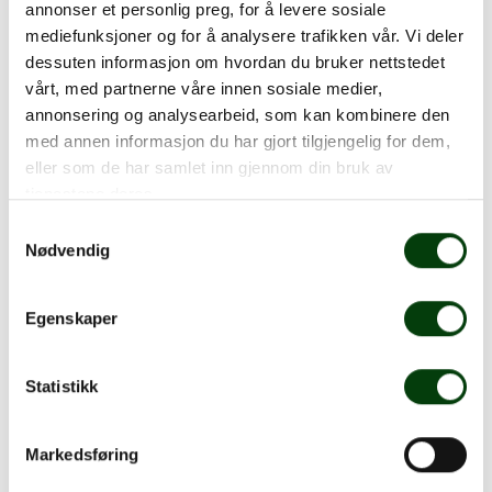
annonser et personlig preg, for å levere sosiale
mediefunksjoner og for å analysere trafikken vår. Vi deler
dessuten informasjon om hvordan du bruker nettstedet
vårt, med partnerne våre innen sosiale medier,
For ytterligere informasjon, vennligst kontakt:
annonsering og analysearbeid, som kan kombinere den
med annen informasjon du har gjort tilgjengelig for dem,
David Erixon, Head of Media Relations
eller som de har samlet inn gjennom din bruk av
david.erixon@nobina.se +46 72 967 02 84
tjenestene deres.
Dokument:
Samtykkevalg
Nødvendig
Karine Nordseth appointed new Managing Director in
Nobina Norway
Egenskaper
Om Nobina
Vi er Nobina. Med 13 000 medarbeidere i fire land er vi
Statistikk
Nordens største selskap innen kollektivtrafikk. Hver
dag året rundt velger én million mennesker å reise mer
Markedsføring
bærekraftig med oss. Fra nord til sør, i byene eller på