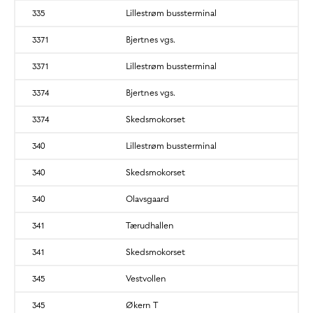
335
Lillestrøm bussterminal
3371
Bjertnes vgs.
3371
Lillestrøm bussterminal
3374
Bjertnes vgs.
3374
Skedsmokorset
340
Lillestrøm bussterminal
340
Skedsmokorset
340
Olavsgaard
341
Tærudhallen
341
Skedsmokorset
345
Vestvollen
345
Økern T