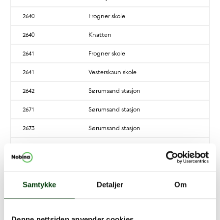
2640
Frogner skole
2640
Knatten
2641
Frogner skole
2641
Vesterskaun skole
2642
Sørumsand stasjon
2671
Sørumsand stasjon
2673
Sørumsand stasjon
2673
Bjørkelangen stasjon
2673
Lørenfallet
2731
Gamle Fet rådhus
Samtykke
Detaljer
Om
2731
Riddersand skole
Denne nettsiden anvender cookies