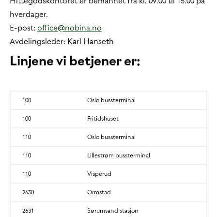
Hittegodskontoret er bemannet fra kl. 09.00 til 15.00 på
hverdager.
E-post:
office@nobina.no
Avdelingsleder: Karl Hanseth
Linjene vi betjener er:
100
Oslo bussterminal
100
Fritidshuset
110
Oslo bussterminal
110
Lillestrøm bussterminal
110
Visperud
2630
Ormstad
2631
Sørumsand stasjon