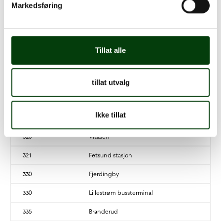
Markedsføring
3131
Vardeåsen
3175
Lillestrøm bussterminal
3175
Rælingen rådhus
Tillat alle
320
Lillestrøm bussterminal
320
Furukollen
tillat utvalg
320
Lørenskog sentrum
Ikke tillat
320
Røsslyngveien
320
Vitåsen
321
Fetsund stasjon
330
Fjerdingby
330
Lillestrøm bussterminal
335
Branderud