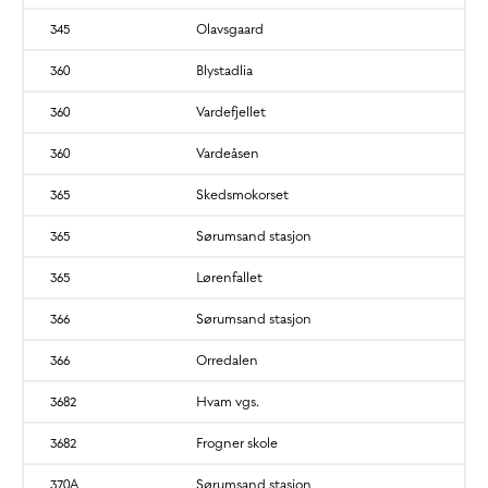
345
Olavsgaard
360
Blystadlia
360
Vardefjellet
360
Vardeåsen
365
Skedsmokorset
365
Sørumsand stasjon
365
Lørenfallet
366
Sørumsand stasjon
366
Orredalen
3682
Hvam vgs.
3682
Frogner skole
370A
Sørumsand stasjon