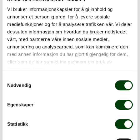
2731
Vitåsen
Vi bruker informasjonskapsler for å gi innhold og
2731
Tuen
annonser et personlig preg, for å levere sosiale
mediefunksjoner og for å analysere trafikken vår. Vi deler
2732
Riddersand skole
dessuten informasjon om hvordan du bruker nettstedet
2732
Bråtenstubben
vårt, med partnerne våre innen sosiale medier,
annonsering og analysearbeid, som kan kombinere den
2732
Holterveien
med annen informasjon du har gjort tilgjengelig for dem,
300
Oslo bussterminal
eller som de har samlet inn gjennom din bruk av
tjenestene deres.
300
Blystadlia
Samtykkevalg
300
Ahus
Nødvendig
300
Helsfyr T
Egenskaper
300E
Helsfyr T
300E
Blystadlia
Statistikk
3131
Tærudhallen