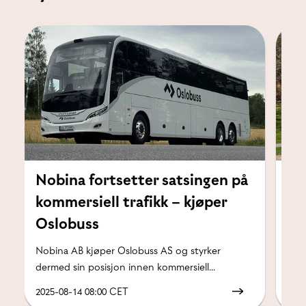
Nobina fortsetter satsingen på
Sm
kommersiell trafikk – kjøper
la
Oslobuss
Koll
som
Nobina AB kjøper Oslobuss AS og styrker
dermed sin posisjon innen kommersiell...
2025-08-14 08:00 CET
2025