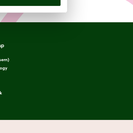
ap
sern)
logy
k