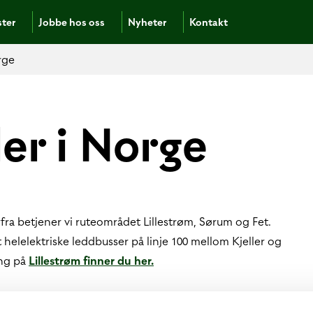
ster
Jobbe hos oss
Nyheter
Kontakt
rge
er i Norge
fra betjener vi ruteområdet Lillestrøm, Sørum og Fet.
t helelektriske leddbusser på linje 100 mellom Kjeller og
ing på
Lillestrøm finner du her.