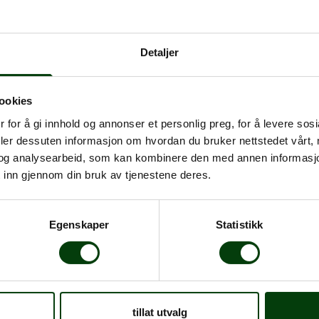
busstjenester i
st, med linjer i
and og Søndre
Detaljer
e 3N, 4N, 23, 24,
ookies
 for å gi innhold og annonser et personlig preg, for å levere sos
å Mortensrud
deler dessuten informasjon om hvordan du bruker nettstedet vårt,
anger. Les mer
her.
og analysearbeid, som kan kombinere den med annen informasjon d
 inn gjennom din bruk av tjenestene deres.
vtrafikken i
e kommuner. Les mer
Egenskaper
Statistikk
tillat utvalg