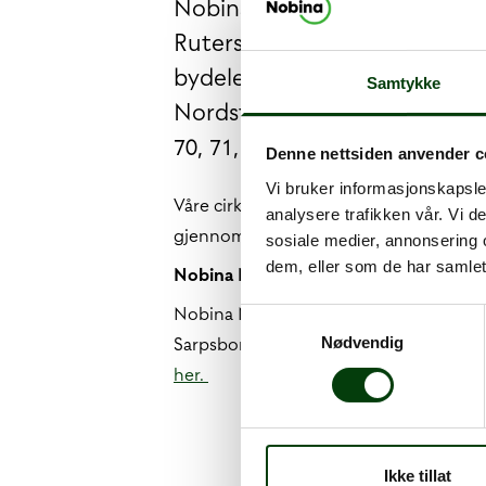
Nobina Mortensrud betjener 
Ruters ruteområde 2 Oslo sørø
bydelene Østensjø, Nordstr
Samtykke
Nordstrand. Vi betjener linjen
70, 71, 72, 74, 75, 76 og 78.
Denne nettsiden anvender c
Vi bruker informasjonskapsler
Våre cirka 330 ansatte og 100 busser p
analysere trafikken vår. Vi 
gjennomfører om lag 1300 daglige avg
sosiale medier, annonsering 
dem, eller som de har samlet
Nobina Nedre Glomma
Nobina Nedre Glomma opererer kollekti
Samtykkevalg
Sarpsborg, Fredrikstad, Hvaler og Råd
Nødvendig
her.
Ikke tillat