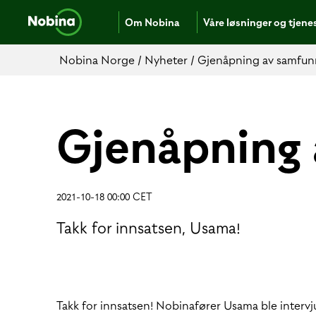
Om Nobina
Våre løsninger og tjene
Nobina Norge
/
Nyheter
/
Gjenåpning av samfun
Gjenåpning
2021-10-18 00:00 CET
Takk for innsatsen, Usama!
Takk for innsatsen! Nobinafører Usama ble inte