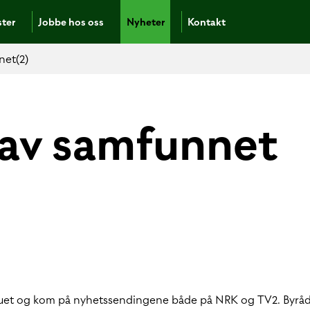
ster
Jobbe hos oss
Nyheter
Kontakt
net(2)
 av samfunnet
rvjuet og kom på nyhetssendingene både på NRK og TV2. Byr